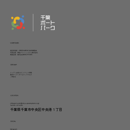
COMPANIES
指定管理者：GREEN & BEACH共同事業体
代表企業：東急グリーンシステム株式会社
構成企業：株式会社BEACHTOWN
SITE MAP
トップ
｜
お知らせ
｜
イベント情報
案内マップ
｜
サービス
｜
アクセス
｜
問合せ
LOCATION
chibaport-park@tokyu-greensystem.co.jp
Tel.043-247-6049
千葉県千葉市中央区中央港１丁目
SOCIAL
Instagram