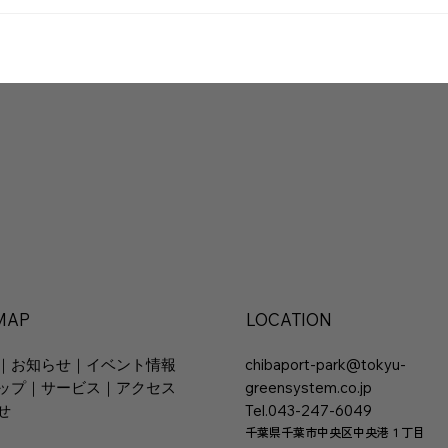
 MAP
LOCATION
｜
お知らせ
｜
イベント情報
chibaport-park@tokyu-
ップ
｜
サービス
｜
アクセス
greensystem.co.jp
せ
Tel.043-247-6049
千葉県千葉市中央区中央港１丁目