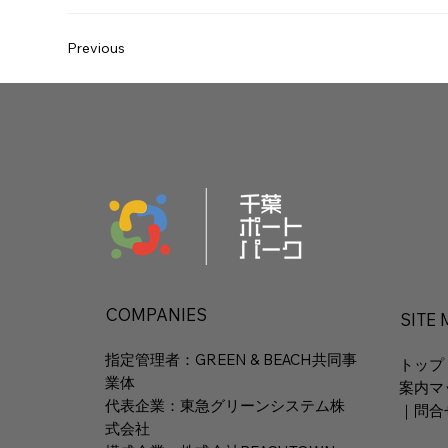
Previous
COMPANIES
SITE
指定管理者：GREEN & BEACH共同事
トップ
業体
案内マ
代表企業：東急グリーンシステム株
｜
問合
式会社